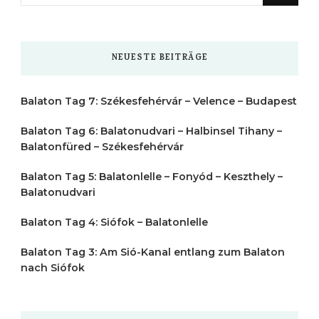
nach
etwas?
NEUESTE BEITRÄGE
Balaton Tag 7: Székesfehérvár – Velence – Budapest
Balaton Tag 6: Balatonudvari – Halbinsel Tihany –
Balatonfüred – Székesfehérvár
Balaton Tag 5: Balatonlelle – Fonyód – Keszthely –
Balatonudvari
Balaton Tag 4: Siófok – Balatonlelle
Balaton Tag 3: Am Sió-Kanal entlang zum Balaton
nach Siófok