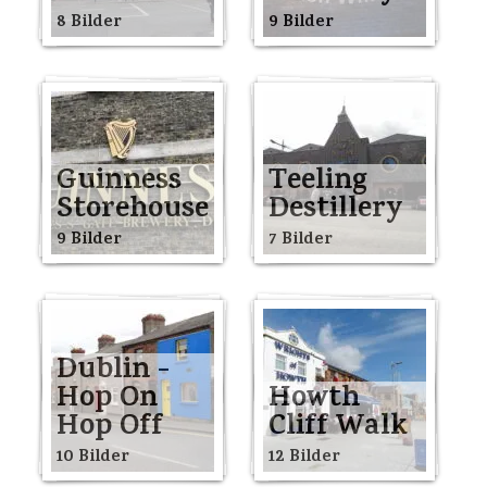
8 Bilder
9 Bilder
Guinness
Teeling
Storehouse
Destillery
9 Bilder
7 Bilder
Dublin -
Hop On
Howth
Hop Off
Cliff Walk
10 Bilder
12 Bilder