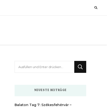
Suchst
du
nach
etwas?
NEUESTE BEITRÄGE
Balaton Tag 7: Székesfehérvár –