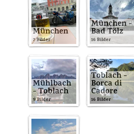
München -
München
Bad Tölz
7 Bilder
16 Bilder
Toblach -
Mühlbach
Borca di
- Toblach
Cadore
9 Bilder
16 Bilder