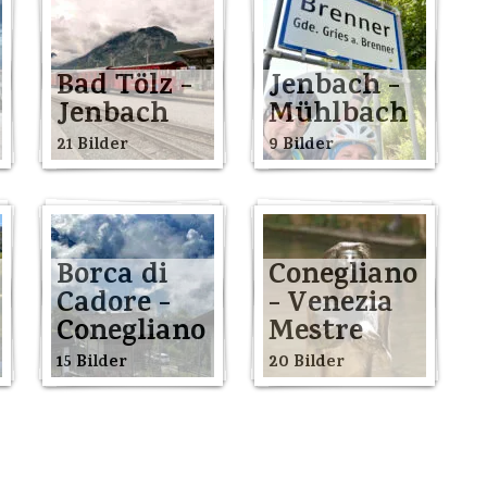
Bad Tölz -
Jenbach -
Jenbach
Mühlbach
21 Bilder
9 Bilder
Borca di
Conegliano
Cadore -
- Venezia
Conegliano
Mestre
15 Bilder
20 Bilder