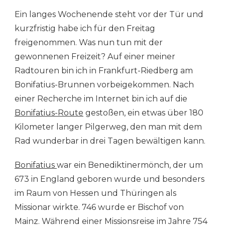
ROUTE
Ein langes Wochenende steht vor der Tür und
TAG
1:
kurzfristig habe ich für den Freitag
MAINZ
freigenommen. Was nun tun mit der
–
HELDENBERGEN
gewonnenen Freizeit? Auf einer meiner
Radtouren bin ich in Frankfurt-Riedberg am
Bonifatius-Brunnen vorbeigekommen. Nach
einer Recherche im Internet bin ich auf die
Bonifatius-Route
gestoßen, ein etwas über 180
Kilometer langer Pilgerweg, den man mit dem
Rad wunderbar in drei Tagen bewältigen kann.
Bonifatius
war ein Benediktinermönch, der um
673 in England geboren wurde und besonders
im Raum von Hessen und Thüringen als
Missionar wirkte. 746 wurde er Bischof von
Mainz. Während einer Missionsreise im Jahre 754