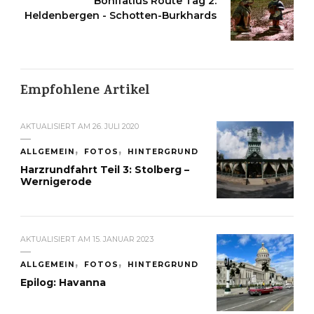
Bonifatius Route Tag 2:
Heldenbergen - Schotten-Burkhards
Empfohlene Artikel
AKTUALISIERT AM
26. JULI 2020
ALLGEMEIN
FOTOS
HINTERGRUND
Harzrundfahrt Teil 3: Stolberg –
Wernigerode
AKTUALISIERT AM
15. JANUAR 2023
ALLGEMEIN
FOTOS
HINTERGRUND
Epilog: Havanna