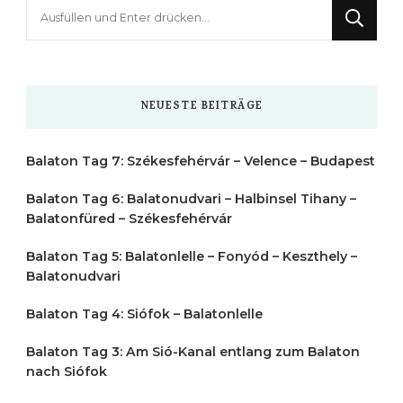
Suchst
du
nach
etwas?
NEUESTE BEITRÄGE
Balaton Tag 7: Székesfehérvár – Velence – Budapest
Balaton Tag 6: Balatonudvari – Halbinsel Tihany –
Balatonfüred – Székesfehérvár
Balaton Tag 5: Balatonlelle – Fonyód – Keszthely –
Balatonudvari
Balaton Tag 4: Siófok – Balatonlelle
Balaton Tag 3: Am Sió-Kanal entlang zum Balaton
nach Siófok