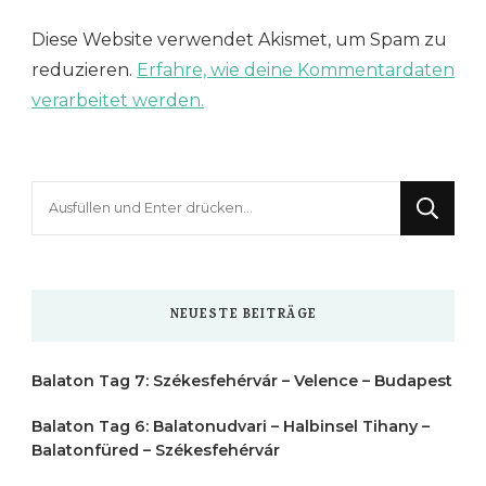
Diese Website verwendet Akismet, um Spam zu
reduzieren.
Erfahre, wie deine Kommentardaten
verarbeitet werden.
Suchst
du
nach
etwas?
NEUESTE BEITRÄGE
Balaton Tag 7: Székesfehérvár – Velence – Budapest
Balaton Tag 6: Balatonudvari – Halbinsel Tihany –
Balatonfüred – Székesfehérvár