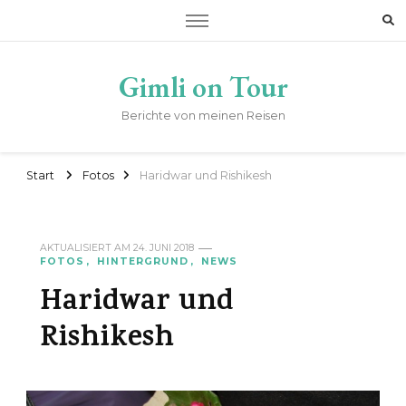
Gimli on Tour
Berichte von meinen Reisen
Start
Fotos
Haridwar und Rishikesh
AKTUALISIERT AM
24. JUNI 2018
FOTOS
HINTERGRUND
NEWS
Haridwar und
Rishikesh