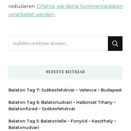
reduzieren.
Erfahre, wie deine Kommentardaten
verarbeitet werden.
Suchst
du
nach
etwas?
NEUESTE BEITRÄGE
Balaton Tag 7: Székesfehérvár – Velence – Budapest
Balaton Tag 6: Balatonudvari – Halbinsel Tihany –
Balatonfüred – Székesfehérvár
Balaton Tag 5: Balatonlelle – Fonyód – Keszthely –
Balatonudvari