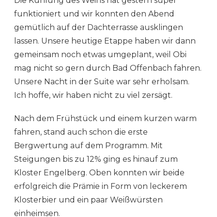
Die Kühlung des Weins hat gestern super
MILTENBERG
–
funktioniert und wir konnten den Abend
FRANKFURT
gemütlich auf der Dachterrasse ausklingen
lassen. Unsere heutige Etappe haben wir dann
gemeinsam noch etwas umgeplant, weil Obi
mag nicht so gern durch Bad Offenbach fahren.
Unsere Nacht in der Suite war sehr erholsam.
Ich hoffe, wir haben nicht zu viel zersägt.
Nach dem Frühstück und einem kurzen warm
fahren, stand auch schon die erste
Bergwertung auf dem Programm. Mit
Steigungen bis zu 12% ging es hinauf zum
Kloster Engelberg. Oben konnten wir beide
erfolgreich die Prämie in Form von leckerem
Klosterbier und ein paar Weißwürsten
einheimsen.