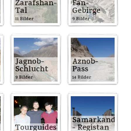
Zarafshan-
Fan-
Tal
Gebirge
11 Bilder
9 Bilder
Jagnob-
Aznob-
Schlucht
Pass
9 Bilder
14 Bilder
Samarkand
Tourguides
- Registan