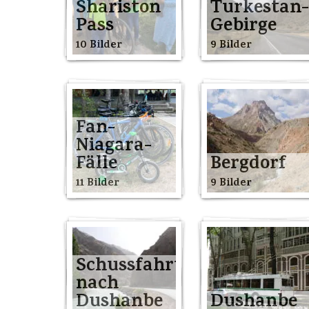
Shariston
Turkestan-
Pass
Gebirge
10 Bilder
9 Bilder
Fan-
Niagara-
Fälle
Bergdorf
11 Bilder
9 Bilder
Schussfahrt
nach
Dushanbe
Dushanbe