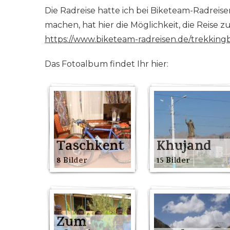
Die Radreise hatte ich bei Biketeam-Radreise
machen, hat hier die Möglichkeit, die Reise 
https://www.biketeam-radreisen.de/trekkingb
Das Fotoalbum findet Ihr hier:
Taschkent
Khujand
8 Bilder
15 Bilder
Zum