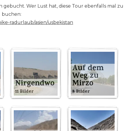
n gebucht. Wer Lust hat, diese Tour ebenfalls mal zu
zu buchen:
ike-radurlaub/asien/usbekistan
Auf dem
Weg zu
Nirgendwo
Mirzo
11 Bilder
8 Bilder