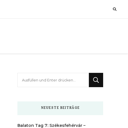
Suchst
du
nach
etwas?
NEUESTE BEITRÄGE
Balaton Tag 7: Székesfehérvár –