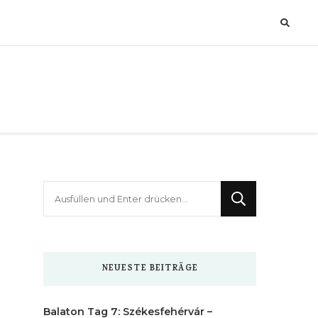
Suchst
du
nach
etwas?
NEUESTE BEITRÄGE
Balaton Tag 7: Székesfehérvár –