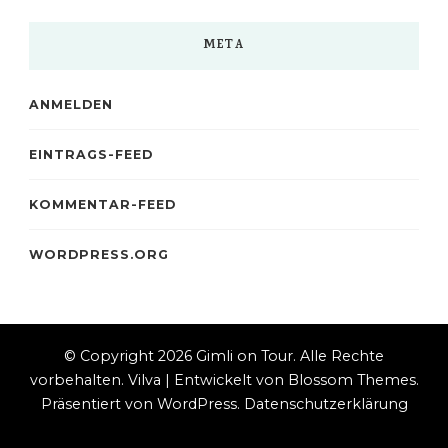
META
ANMELDEN
EINTRAGS-FEED
KOMMENTAR-FEED
WORDPRESS.ORG
© Copyright 2026
Gimli on Tour
. Alle Rechte
vorbehalten.
Vilva | Entwickelt von
Blossom Themes
.
Präsentiert von
WordPress
.
Datenschutzerklärung