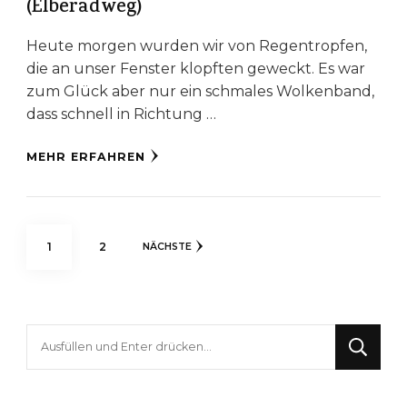
(Elberadweg)
Heute morgen wurden wir von Regentropfen,
die an unser Fenster klopften geweckt. Es war
zum Glück aber nur ein schmales Wolkenband,
dass schnell in Richtung …
MEHR ERFAHREN
Seitennummerierung
SEITE
SEITE
1
2
NÄCHSTE
der
Beiträge
Suchst
du
nach