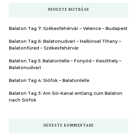
etwas?
NEUESTE BEITRÄGE
Balaton Tag 7: Székesfehérvár – Velence – Budapest
Balaton Tag 6: Balatonudvari – Halbinsel Tihany –
Balatonfüred – Székesfehérvár
Balaton Tag 5: Balatonlelle – Fonyód – Keszthely –
Balatonudvari
Balaton Tag 4: Siófok – Balatonlelle
Balaton Tag 3: Am Sió-Kanal entlang zum Balaton
nach Siófok
NEUESTE KOMMENTARE