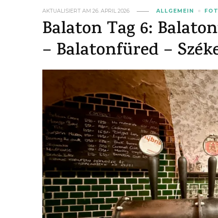
AKTUALISIERT AM
26. APRIL 2026
ALLGEMEIN
FO
Balaton Tag 6: Balato
– Balatonfüred – Szék