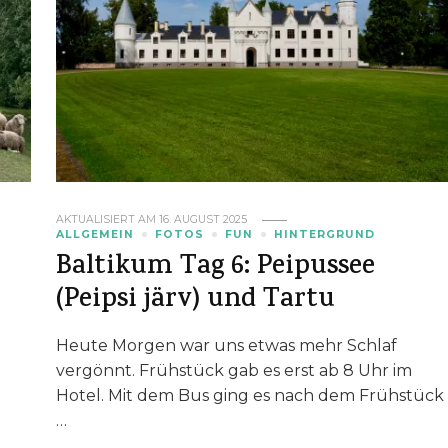
AKTUALISIERT AM
16. AUGUST 2025
ALLGEMEIN
FOTOS
FUN
HINTERGRUND
Baltikum Tag 6: Peipussee
(Peipsi järv) und Tartu
Heute Morgen war uns etwas mehr Schlaf
vergönnt. Frühstück gab es erst ab 8 Uhr im
Hotel. Mit dem Bus ging es nach dem Frühstück
…