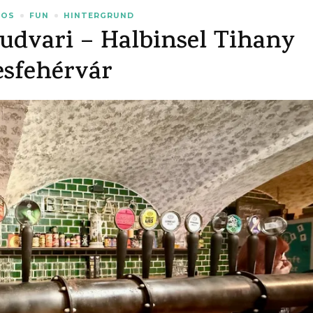
TOS
FUN
HINTERGRUND
nudvari – Halbinsel Tihany
esfehérvár