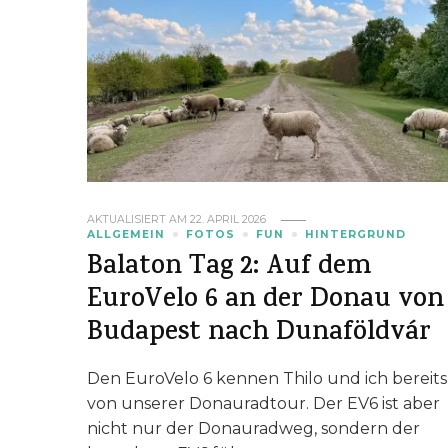
AKTUALISIERT AM
22. APRIL 2026
ALLGEMEIN
FOTOS
FUN
HINTERGRUND
Balaton Tag 2: Auf dem
EuroVelo 6 an der Donau von
Budapest nach Dunaföldvár
Den EuroVelo 6 kennen Thilo und ich bereits
von unserer Donauradtour. Der EV6 ist aber
nicht nur der Donauradweg, sondern der