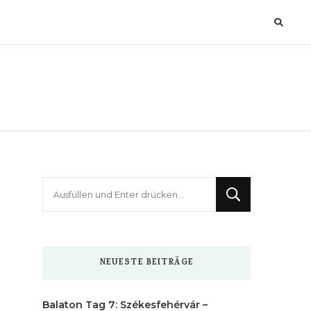
Suchst
du
nach
etwas?
NEUESTE BEITRÄGE
Balaton Tag 7: Székesfehérvár –