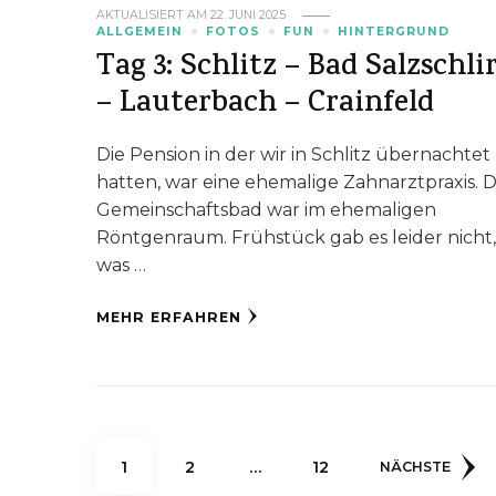
AKTUALISIERT AM
22. JUNI 2025
ALLGEMEIN
FOTOS
FUN
HINTERGRUND
Tag 3: Schlitz – Bad Salzschli
– Lauterbach – Crainfeld
Die Pension in der wir in Schlitz übernachtet
hatten, war eine ehemalige Zahnarztpraxis. 
Gemeinschaftsbad war im ehemaligen
Röntgenraum. Frühstück gab es leider nicht
was …
MEHR ERFAHREN
Seitennummerieru
SEITE
SEITE
SEITE
1
2
…
12
NÄCHSTE