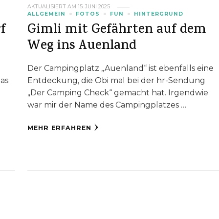
AKTUALISIERT AM
15. JUNI 2025
ALLGEMEIN
FOTOS
FUN
HINTERGRUND
rf
Gimli mit Gefährten auf dem
Weg ins Auenland
Der Campingplatz „Auenland“ ist ebenfalls eine
Das
Entdeckung, die Obi mal bei der hr-Sendung
„Der Camping Check“ gemacht hat. Irgendwie
,
war mir der Name des Campingplatzes …
MEHR ERFAHREN
ng