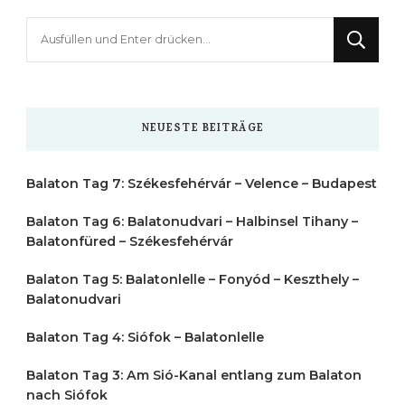
Suchst
du
nach
etwas?
NEUESTE BEITRÄGE
Balaton Tag 7: Székesfehérvár – Velence – Budapest
Balaton Tag 6: Balatonudvari – Halbinsel Tihany –
Balatonfüred – Székesfehérvár
Balaton Tag 5: Balatonlelle – Fonyód – Keszthely –
Balatonudvari
Balaton Tag 4: Siófok – Balatonlelle
Balaton Tag 3: Am Sió-Kanal entlang zum Balaton
nach Siófok