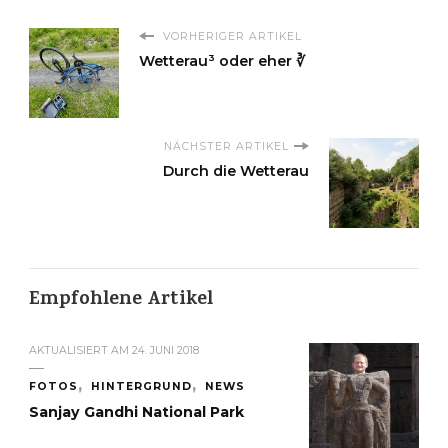
VORHERIGER ARTIKEL
Wetterau³ oder eher ∛
NÄCHSTER ARTIKEL
Durch die Wetterau
Empfohlene Artikel
AKTUALISIERT AM
24. JUNI 2018
FOTOS
HINTERGRUND
NEWS
Sanjay Gandhi National Park