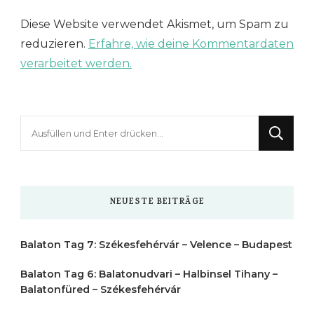
Diese Website verwendet Akismet, um Spam zu
reduzieren.
Erfahre, wie deine Kommentardaten
verarbeitet werden.
Suchst
du
nach
etwas?
NEUESTE BEITRÄGE
Balaton Tag 7: Székesfehérvár – Velence – Budapest
Balaton Tag 6: Balatonudvari – Halbinsel Tihany –
Balatonfüred – Székesfehérvár