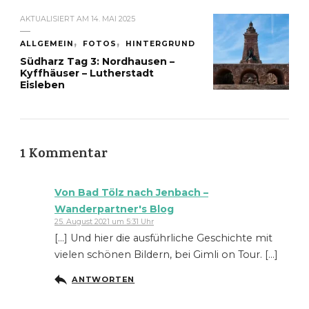
AKTUALISIERT AM
14. MAI 2025
ALLGEMEIN
FOTOS
HINTERGRUND
Südharz Tag 3: Nordhausen –
Kyffhäuser – Lutherstadt
Eisleben
1 Kommentar
Von Bad Tölz nach Jenbach –
Wanderpartner's Blog
25. August 2021 um 5:31 Uhr
[…] Und hier die ausführliche Geschichte mit
vielen schönen Bildern, bei Gimli on Tour. […]
ANTWORTEN