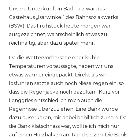
2:
Unsere Unterkunft in Bad Tölz war das
BAD
TÖLZ
Gästehaus „Isarwinkel“ des Bahnsoziakwerks
–
(BSW). Das Frühstück heute morgen war
ACHENSEE
–
ausgezeichnet, wahrscheinlich etwas zu
JENBACH
reichhaltig, aber dazu später mehr.
Da die Wettervorhersage eher kühle
Temperaturen voraussagte, haben wir uns
etwas wärmer eingepackt. Direkt als wir
losfuhren setzte auch noch Nieselregen ein, so
dass die Regenjacke noch dazukam. Kurz vor
Lenggries entschied ich mich auch die
Regenhose überzuziehen. Eine Bank wurde
dazu auserkoren, mir dabei behilflich zu sein. Da
die Bank klatschnass war, wollte ich mich nur
auf einen Holzbalken am Rand setzen. Die Bank