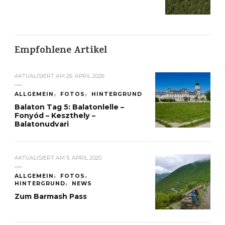
Empfohlene Artikel
AKTUALISIERT AM
26. APRIL 2026
ALLGEMEIN
FOTOS
HINTERGRUND
Balaton Tag 5: Balatonlelle –
Fonyód – Keszthely –
Balatonudvari
AKTUALISIERT AM
5. APRIL 2020
ALLGEMEIN
FOTOS
HINTERGRUND
NEWS
Zum Barmash Pass