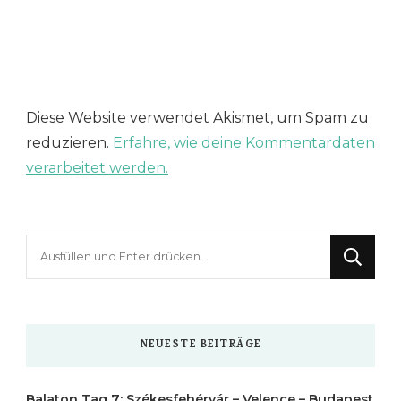
Diese Website verwendet Akismet, um Spam zu
reduzieren.
Erfahre, wie deine Kommentardaten
verarbeitet werden.
Suchst
du
nach
etwas?
NEUESTE BEITRÄGE
Balaton Tag 7: Székesfehérvár – Velence – Budapest