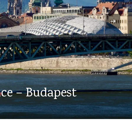
›
insel Tihany –
rvár