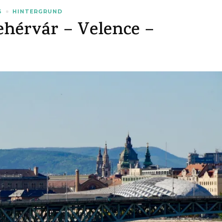
S
HINTERGRUND
ehérvár – Velence –