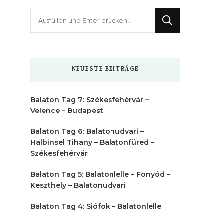
Suchst
du
nach
etwas?
NEUESTE BEITRÄGE
Balaton Tag 7: Székesfehérvár –
Velence – Budapest
Balaton Tag 6: Balatonudvari –
Halbinsel Tihany – Balatonfüred –
Székesfehérvár
Balaton Tag 5: Balatonlelle – Fonyód –
Keszthely – Balatonudvari
Balaton Tag 4: Siófok – Balatonlelle