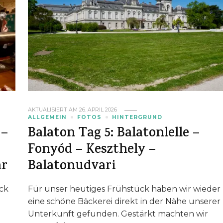
AKTUALISIERT AM
26. APRIL 2026
ALLGEMEIN
FOTOS
HINTERGRUND
 –
Balaton Tag 5: Balatonlelle –
Fonyód – Keszthely –
ár
Balatonudvari
ck
Für unser heutiges Frühstück haben wir wieder
eine schöne Bäckerei direkt in der Nähe unserer
Unterkunft gefunden. Gestärkt machten wir