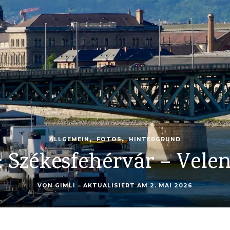
ALLGEMEIN
FOTOS
FUN
HINTERGRUND
: Balatonudvari – Halb
atonfüred – Székesfehé
VON
GIMLI
AKTUALISIERT AM
26. APRIL 2026