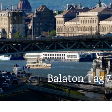
‹
Balaton Tag 6
Bal