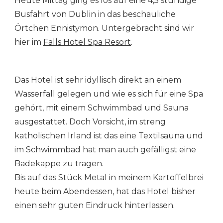
Heute Mittag ging es los auf eine 4,5 stündige
DIE
WESTKÜSTE
Busfahrt von Dublin in das beschauliche
Örtchen Ennistymon. Untergebracht sind wir
hier im
Falls Hotel Spa Resort
.
Das Hotel ist sehr idyllisch direkt an einem
Wasserfall gelegen und wie es sich für eine Spa
gehört, mit einem Schwimmbad und Sauna
ausgestattet. Doch Vorsicht, im streng
katholischen Irland ist das eine Textilsauna und
im Schwimmbad hat man auch gefälligst eine
Badekappe zu tragen.
Bis auf das Stück Metal in meinem Kartoffelbrei
heute beim Abendessen, hat das Hotel bisher
einen sehr guten Eindruck hinterlassen.