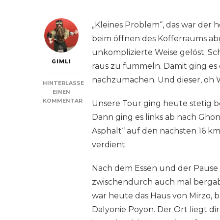
„Kleines Problem“, das war der h
beim öffnen des Kofferraums ab
unkomplizierte Weise gelöst. Sc
GIMLI
raus zu fummeln. Damit ging es 
nachzumachen. Und dieser, oh W
HINTERLASSE
EINEN
KOMMENTAR
Unsere Tour ging heute stetig be
ZU
Dann ging es links ab nach Ghonch
ZU
GAST
Asphalt“ auf den nächsten 16 km
BEI
verdient.
MIRZO
Nach dem Essen und der Pause g
zwischendurch auch mal bergab 
war heute das Haus von Mirzo, be
Dalyonie Poyon. Der Ort liegt d