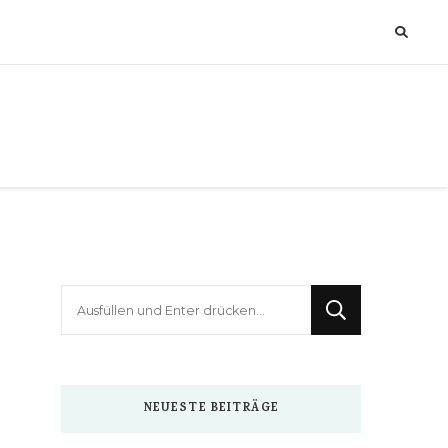
Suchst
du
nach
etwas?
NEUESTE BEITRÄGE