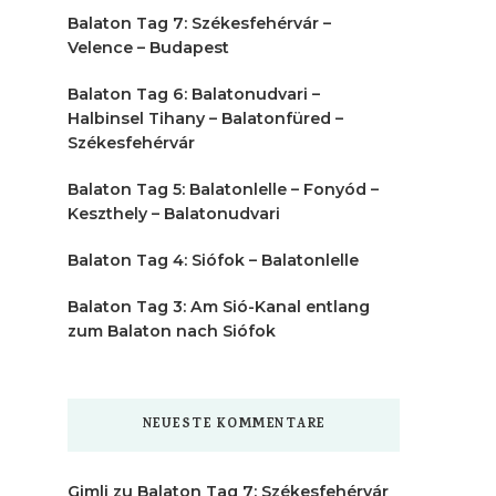
Balaton Tag 7: Székesfehérvár –
Velence – Budapest
Balaton Tag 6: Balatonudvari –
Halbinsel Tihany – Balatonfüred –
Székesfehérvár
Balaton Tag 5: Balatonlelle – Fonyód –
Keszthely – Balatonudvari
Balaton Tag 4: Siófok – Balatonlelle
Balaton Tag 3: Am Sió-Kanal entlang
zum Balaton nach Siófok
NEUESTE KOMMENTARE
Gimli
zu
Balaton Tag 7: Székesfehérvár