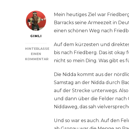
Mein heutiges Ziel war Friedberg.
Barracks seine Armeezeit in Deuts
einen schönen Weg nach Friedbe
GIMLI
Auf dem kürzesten und direktes
HINTERLASSE
bis nach Friedberg. Das ist okay
EINEN
KOMMENTAR
nicht so mein Ding. Was gibt es
ZU
ELVIS
Die Nidda kommt aus der nördlic
MAL
„HALLO“
Samstag an der Nidda durch Bad 
SAGEN
auf der Strecke unterwegs. Also
und dann über die Felder nach
Niddaweg, das sah vielversprech
Und so war es auch. Auf den Fe
ab Gronau war die Menge an Ra