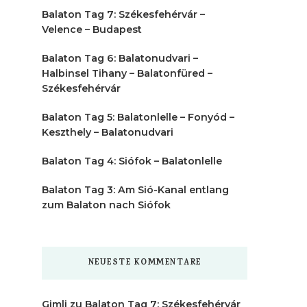
Balaton Tag 7: Székesfehérvár –
Velence – Budapest
Balaton Tag 6: Balatonudvari –
Halbinsel Tihany – Balatonfüred –
Székesfehérvár
Balaton Tag 5: Balatonlelle – Fonyód –
Keszthely – Balatonudvari
Balaton Tag 4: Siófok – Balatonlelle
Balaton Tag 3: Am Sió-Kanal entlang
zum Balaton nach Siófok
NEUESTE KOMMENTARE
Gimli
zu
Balaton Tag 7: Székesfehérvár