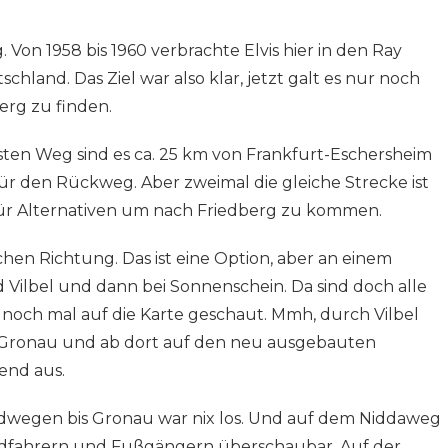
 Von 1958 bis 1960 verbrachte Elvis hier in den Ray
chland. Das Ziel war also klar, jetzt galt es nur noch
rg zu finden.
ten Weg sind es ca. 25 km von Frankfurt-Eschersheim
 für den Rückweg. Aber zweimal die gleiche Strecke ist
 für Alternativen um nach Friedberg zu kommen.
hen Richtung. Das ist eine Option, aber an einem
Vilbel und dann bei Sonnenschein. Da sind doch alle
 noch mal auf die Karte geschaut. Mmh, durch Vilbel
 Gronau und ab dort auf den neu ausgebauten
end aus.
ldwegen bis Gronau war nix los. Und auf dem Niddaweg
dfahrern und Fußgängern überschaubar. Auf der