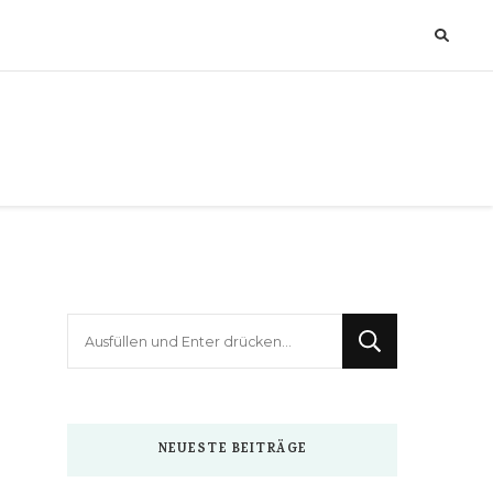
Suchst
du
nach
etwas?
NEUESTE BEITRÄGE