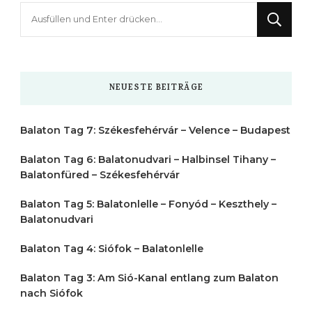
Suchst
du
nach
etwas?
NEUESTE BEITRÄGE
Balaton Tag 7: Székesfehérvár – Velence – Budapest
Balaton Tag 6: Balatonudvari – Halbinsel Tihany –
Balatonfüred – Székesfehérvár
Balaton Tag 5: Balatonlelle – Fonyód – Keszthely –
Balatonudvari
Balaton Tag 4: Siófok – Balatonlelle
Balaton Tag 3: Am Sió-Kanal entlang zum Balaton
nach Siófok