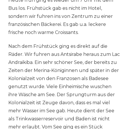
Heute früh ging es wieder um 7 Uhr mit dem
RUND
UM
Bus los. Frühstück gab es nicht im Hotel,
ANTSIRABE
sondern wir fuhren ins von Zentrum zu einer
französischen Bäckerei. Es gab u.a. leckere
frische noch warme Croissants.
Nach dem Frühstück ging es direkt auf die
Räder. Wir fuhren aus Antsirabe heraus zum Lac
Andraikiba. Ein sehr schöner See, der bereits zu
Zeiten der Merina-Königinnen und später in der
Kolonialzeit von den Franzosen als Badesee
genutzt wurde. Viele Einheimische wuschen
ihre Wäsche am See. Der Sprungturm aus der
Kolonialzeit ist Zeuge davon, dass es mal viel
mehr Wasser im See gab. Heute dient der See
als Trinkwasserreservoir und Baden ist nicht
mehr erlaubt. Vom See ging es ein Stück