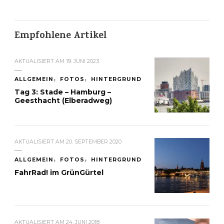
Empfohlene Artikel
AKTUALISIERT AM
19. JUNI 2023
ALLGEMEIN
FOTOS
HINTERGRUND
Tag 3: Stade – Hamburg –
Geesthacht (Elberadweg)
AKTUALISIERT AM
20. SEPTEMBER 2020
ALLGEMEIN
FOTOS
HINTERGRUND
FahrRad! im GrünGürtel
AKTUALISIERT AM
24. JUNI 2018