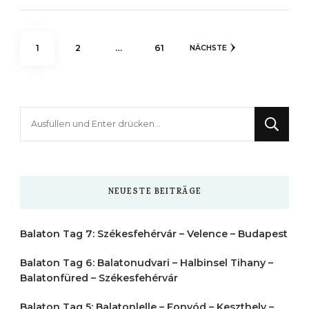
Seitennummerierung
SEITE
SEITE
SEITE
1
2
…
61
NÄCHSTE
der
Beiträge
Suchst
du
nach
etwas?
NEUESTE BEITRÄGE
Balaton Tag 7: Székesfehérvár – Velence – Budapest
Balaton Tag 6: Balatonudvari – Halbinsel Tihany –
Balatonfüred – Székesfehérvár
Balaton Tag 5: Balatonlelle – Fonyód – Keszthely –