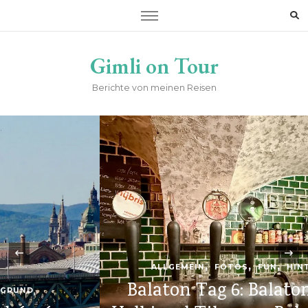
Gimli on Tour
Berichte von meinen Reisen
‹
ALLGEMEIN
FOTOS
FUN
HINTERGRUND
Balaton Tag 6: Balatonudvari –