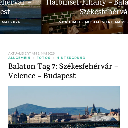
Halbinsel Tihany – Balatonfüred –
Székesfehérvár
VON
GIMLI
AKTUALISIERT AM
26. APRIL 2026
AKTUALISIERT AM
2. MAI 2026
ALLGEMEIN
FOTOS
HINTERGRUND
Balaton Tag 7: Székesfehérvár –
Velence – Budapest