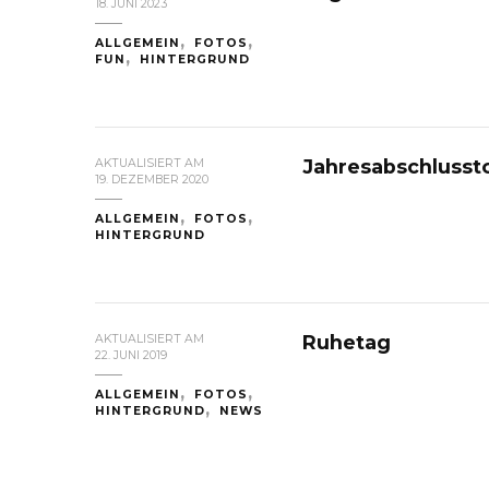
18. JUNI 2023
ALLGEMEIN
FOTOS
FUN
HINTERGRUND
Jahresabschlusst
AKTUALISIERT AM
19. DEZEMBER 2020
ALLGEMEIN
FOTOS
HINTERGRUND
Ruhetag
AKTUALISIERT AM
22. JUNI 2019
ALLGEMEIN
FOTOS
HINTERGRUND
NEWS