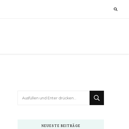
Suchst
du
nach
etwas?
NEUESTE BEITRÄGE