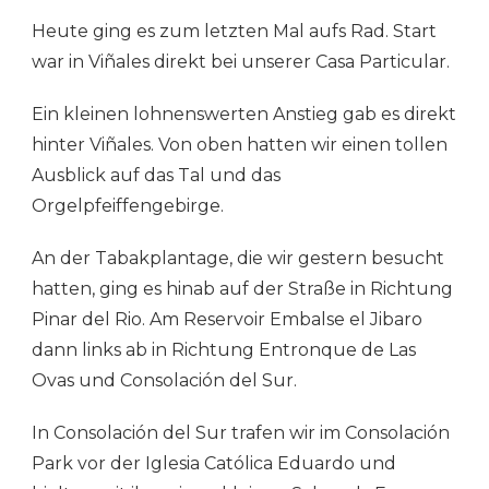
VON
Heute ging es zum letzten Mal aufs Rad. Start
VIÑALES
ZUR
war in Viñales direkt bei unserer Casa Particular.
AUTOPISTA
4
Ein kleinen lohnenswerten Anstieg gab es direkt
hinter Viñales. Von oben hatten wir einen tollen
Ausblick auf das Tal und das
Orgelpfeiffengebirge.
An der Tabakplantage, die wir gestern besucht
hatten, ging es hinab auf der Straße in Richtung
Pinar del Rio. Am Reservoir Embalse el Jibaro
dann links ab in Richtung Entronque de Las
Ovas und Consolación del Sur.
In Consolación del Sur trafen wir im Consolación
Park vor der Iglesia Católica Eduardo und