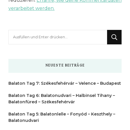
reduzieren.
Erfahre, wie deine Kommentardaten
verarbeitet werden.
Suchst
du
nach
etwas?
NEUESTE BEITRÄGE
Balaton Tag 7: Székesfehérvár – Velence – Budapest
Balaton Tag 6: Balatonudvari – Halbinsel Tihany –
Balatonfüred – Székesfehérvár
Balaton Tag 5: Balatonlelle – Fonyód – Keszthely –
Balatonudvari