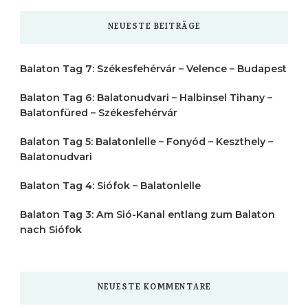
etwas?
NEUESTE BEITRÄGE
Balaton Tag 7: Székesfehérvár – Velence – Budapest
Balaton Tag 6: Balatonudvari – Halbinsel Tihany –
Balatonfüred – Székesfehérvár
Balaton Tag 5: Balatonlelle – Fonyód – Keszthely –
Balatonudvari
Balaton Tag 4: Siófok – Balatonlelle
Balaton Tag 3: Am Sió-Kanal entlang zum Balaton
nach Siófok
NEUESTE KOMMENTARE