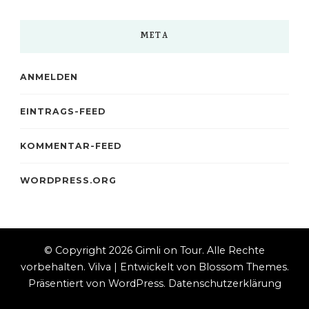
META
ANMELDEN
EINTRAGS-FEED
KOMMENTAR-FEED
WORDPRESS.ORG
© Copyright 2026
Gimli on Tour
. Alle Rechte
vorbehalten.
Vilva | Entwickelt von
Blossom Themes
.
Präsentiert von
WordPress
.
Datenschutzerklärung