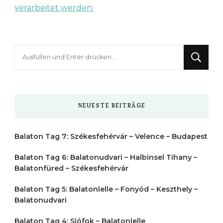
verarbeitet werden.
Suchst
du
nach
etwas?
NEUESTE BEITRÄGE
Balaton Tag 7: Székesfehérvár – Velence – Budapest
Balaton Tag 6: Balatonudvari – Halbinsel Tihany –
Balatonfüred – Székesfehérvár
Balaton Tag 5: Balatonlelle – Fonyód – Keszthely –
Balatonudvari
Balaton Tag 4: Siófok – Balatonlelle