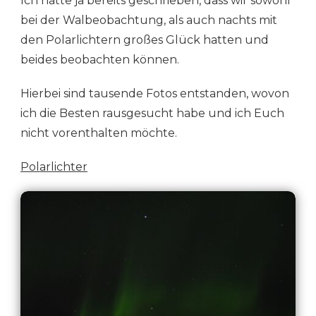
Ich hatte ja bereits geschrieben, dass wir sowohl
POLARLICHTER
bei der Walbeobachtung, als auch nachts mit
den Polarlichtern großes Glück hatten und
beides beobachten können.
Hierbei sind tausende Fotos entstanden, wovon
ich die Besten rausgesucht habe und ich Euch
nicht vorenthalten möchte.
Polarlichter