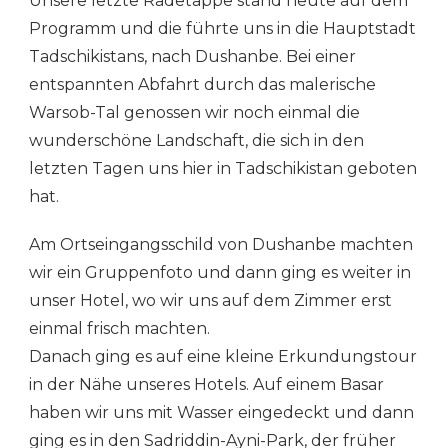
Unsere letzte Radetappe stand heute auf dem
DUSHANBE
Programm und die führte uns in die Hauptstadt
Tadschikistans, nach Dushanbe. Bei einer
entspannten Abfahrt durch das malerische
Warsob-Tal genossen wir noch einmal die
wunderschöne Landschaft, die sich in den
letzten Tagen uns hier in Tadschikistan geboten
hat.
Am Ortseingangsschild von Dushanbe machten
wir ein Gruppenfoto und dann ging es weiter in
unser Hotel, wo wir uns auf dem Zimmer erst
einmal frisch machten.
Danach ging es auf eine kleine Erkundungstour
in der Nähe unseres Hotels. Auf einem Basar
haben wir uns mit Wasser eingedeckt und dann
ging es in den Sadriddin-Ayni-Park, der früher