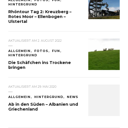
ALLGEMEIN
FOTOS
FUN
HINTERGRUND
Rhöntour Tag 2: Kreuzberg –
Rotes Moor – Ellenbogen –
Ulstertal
AKTUALISIERT AM
2. AUGUST 2022
ALLGEMEIN
FOTOS
FUN
HINTERGRUND
Die Schäfchen ins Trockene
bringen
AKTUALISIERT AM
29. MAI 2020
ALLGEMEIN
HINTERGRUND
NEWS
Ab in den Süden – Albanien und
Griechenland