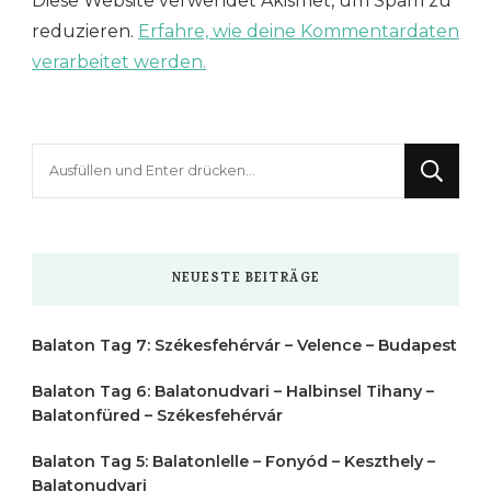
Diese Website verwendet Akismet, um Spam zu
reduzieren.
Erfahre, wie deine Kommentardaten
verarbeitet werden.
Suchst
du
nach
etwas?
NEUESTE BEITRÄGE
Balaton Tag 7: Székesfehérvár – Velence – Budapest
Balaton Tag 6: Balatonudvari – Halbinsel Tihany –
Balatonfüred – Székesfehérvár
Balaton Tag 5: Balatonlelle – Fonyód – Keszthely –
Balatonudvari