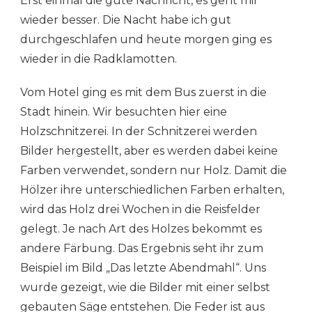
Erst einmal die gute Nachricht, es geht mir
AMBOSITRA
–
wieder besser. Die Nacht habe ich gut
RANOMAFANA
durchgeschlafen und heute morgen ging es
wieder in die Radklamotten.
Vom Hotel ging es mit dem Bus zuerst in die
Stadt hinein. Wir besuchten hier eine
Holzschnitzerei. In der Schnitzerei werden
Bilder hergestellt, aber es werden dabei keine
Farben verwendet, sondern nur Holz. Damit die
Hölzer ihre unterschiedlichen Farben erhalten,
wird das Holz drei Wochen in die Reisfelder
gelegt. Je nach Art des Holzes bekommt es
andere Färbung. Das Ergebnis seht ihr zum
Beispiel im Bild „Das letzte Abendmahl“. Uns
wurde gezeigt, wie die Bilder mit einer selbst
gebauten Säge entstehen. Die Feder ist aus