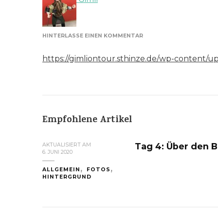
ZU
HINTERLASSE EINEN KOMMENTAR
BESEN
https://gimliontour.sthinze.de/wp-content
Empfohlene Artikel
Tag 4: Über den B
AKTUALISIERT AM
6. JUNI 2020
ALLGEMEIN
FOTOS
HINTERGRUND