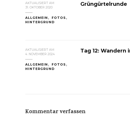
Grüngürtelrunde
AKTUALISIERT AM
31. OKTOBER 2020
ALLGEMEIN
FOTOS
HINTERGRUND
Tag 12: Wandern i
AKTUALISIERT AM
4. NOVEMBER 2024
ALLGEMEIN
FOTOS
HINTERGRUND
Kommentar verfassen