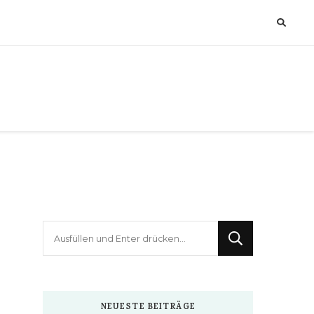
Suchst
du
nach
etwas?
NEUESTE BEITRÄGE