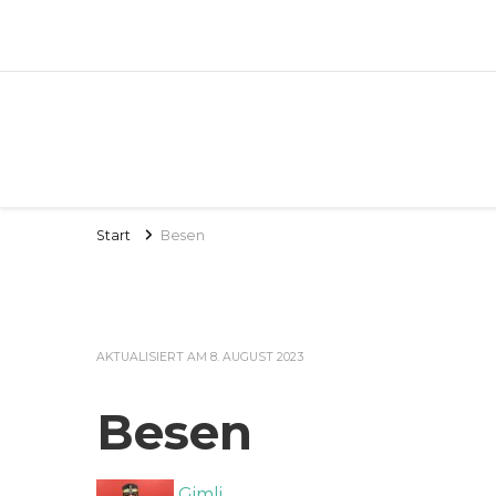
Start
Besen
AKTUALISIERT AM
8. AUGUST 2023
Besen
Gimli