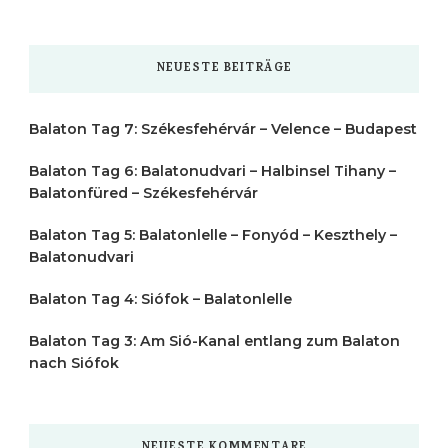
nach
etwas?
NEUESTE BEITRÄGE
Balaton Tag 7: Székesfehérvár – Velence – Budapest
Balaton Tag 6: Balatonudvari – Halbinsel Tihany –
Balatonfüred – Székesfehérvár
Balaton Tag 5: Balatonlelle – Fonyód – Keszthely –
Balatonudvari
Balaton Tag 4: Siófok – Balatonlelle
Balaton Tag 3: Am Sió-Kanal entlang zum Balaton
nach Siófok
NEUESTE KOMMENTARE