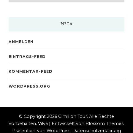
META
ANMELDEN
EINTRAGS-FEED
KOMMENTAR-FEED
WORDPRESS.ORG
© Copyright 2026
Gimli on Tour
. Alle Rechte
vorbehalten.
Vilva | Entwickelt von
Blossom Themes
.
Präsentiert von
WordPress
.
Datenschutzerklärung