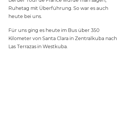
Bei der Tour de France würde man sagen,
CLARA
NACH
Ruhetag mit Überführung. So war es auch
LAS
heute bei uns.
TERRAZAS
Für uns ging es heute im Bus über 350
Kilometer von Santa Clara in Zentralkuba nach
Las Terrazas in Westkuba.