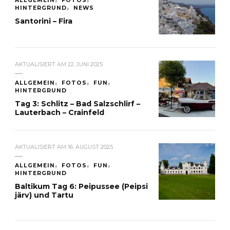
ALLGEMEIN
FOTOS
HINTERGRUND
NEWS
Santorini – Fira
AKTUALISIERT AM
22. JUNI 2025
ALLGEMEIN
FOTOS
FUN
HINTERGRUND
Tag 3: Schlitz – Bad Salzschlirf –
Lauterbach – Crainfeld
AKTUALISIERT AM
16. AUGUST 2025
ALLGEMEIN
FOTOS
FUN
HINTERGRUND
Baltikum Tag 6: Peipussee (Peipsi
järv) und Tartu