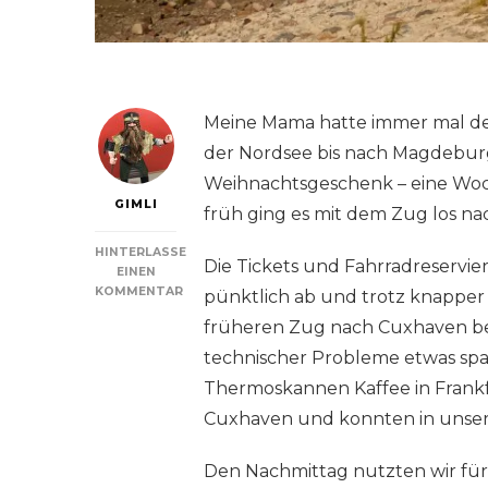
Meine Mama hatte immer mal de
der Nordsee bis nach Magdeburg 
Weihnachtsgeschenk – eine Woch
GIMLI
früh ging es mit dem Zug los n
HINTERLASSE
Die Tickets und Fahrradreservie
EINEN
KOMMENTAR
pünktlich ab und trotz knappe
ZU
früheren Zug nach Cuxhaven be
TAG
1:
technischer Probleme etwas spa
RUND
Thermoskannen Kaffee in Frankfu
UM
CUXHAVEN
Cuxhaven und konnten in unser
(ELBERADWEG)
Den Nachmittag nutzten wir für