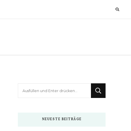
Suchst
du
nach
etwas?
NEUESTE BEITRÄGE