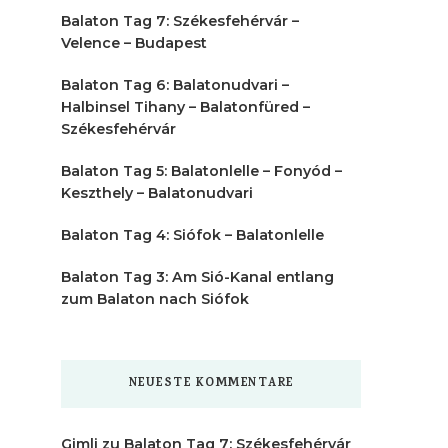
Balaton Tag 7: Székesfehérvár –
Velence – Budapest
Balaton Tag 6: Balatonudvari –
Halbinsel Tihany – Balatonfüred –
Székesfehérvár
Balaton Tag 5: Balatonlelle – Fonyód –
Keszthely – Balatonudvari
Balaton Tag 4: Siófok – Balatonlelle
Balaton Tag 3: Am Sió-Kanal entlang
zum Balaton nach Siófok
NEUESTE KOMMENTARE
Gimli
zu
Balaton Tag 7: Székesfehérvár