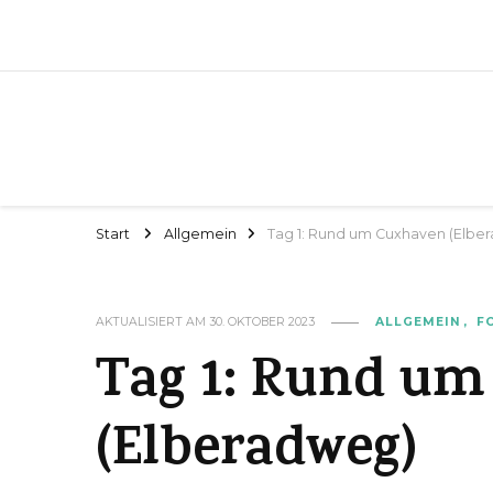
Start
Allgemein
Tag 1: Rund um Cuxhaven (Elbe
AKTUALISIERT AM
30. OKTOBER 2023
ALLGEMEIN
F
Tag 1: Rund u
(Elberadweg)