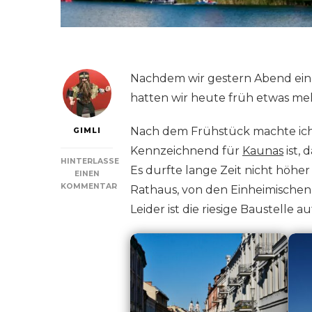
Nachdem wir gestern Abend ei
hatten wir heute früh etwas meh
Nach dem Frühstück machte ich 
GIMLI
Kennzeichnend für
Kaunas
ist, 
HINTERLASSE
Es durfte lange Zeit nicht höhe
EINEN
KOMMENTAR
Rathaus, von den Einheimischen
ZU
Leider ist die riesige Baustelle 
BALTIKUM
TAG
13:
KAUNAS
–
WASSERBURG
TRAKAI
–
VILNIUS