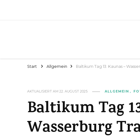
Start
Allgemein
Baltikum Tag 13: Kaunas – Wasserb
AKTUALISIERT AM
22. AUGUST 2025
ALLGEMEIN
FO
Baltikum Tag 13
Wasserburg Tra