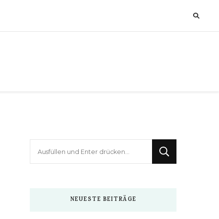
Suchst
du
nach
etwas?
NEUESTE BEITRÄGE