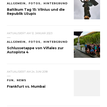
ALLGEMEIN
FOTOS
HINTERGRUND
Baltikum Tag 15: Vilnius und die
Republik Užupis
AKTUALISIERT AM
12. JANUAR 2023
ALLGEMEIN
FOTOS
HINTERGRUND
Schlussetappe von Viñales zur
Autopista 4
AKTUALISIERT AM
24. JUNI 2018
FUN
NEWS
Frankfurt vs. Mumbai