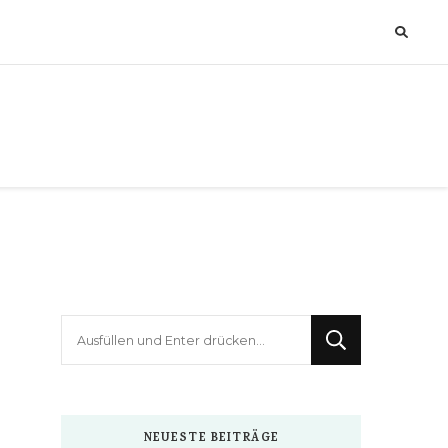
Suchst
du
nach
etwas?
NEUESTE BEITRÄGE