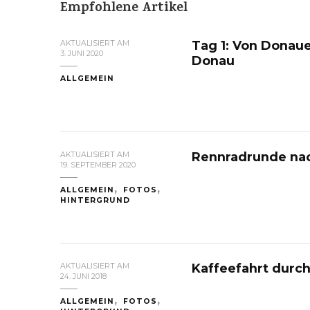
Empfohlene Artikel
Tag 1: Von Donau
AKTUALISIERT AM
3. JUNI 2020
Donau
ALLGEMEIN
Rennradrunde nac
AKTUALISIERT AM
19. SEPTEMBER 2020
ALLGEMEIN
FOTOS
HINTERGRUND
Kaffeefahrt durc
AKTUALISIERT AM
24. JUNI 2018
ALLGEMEIN
FOTOS