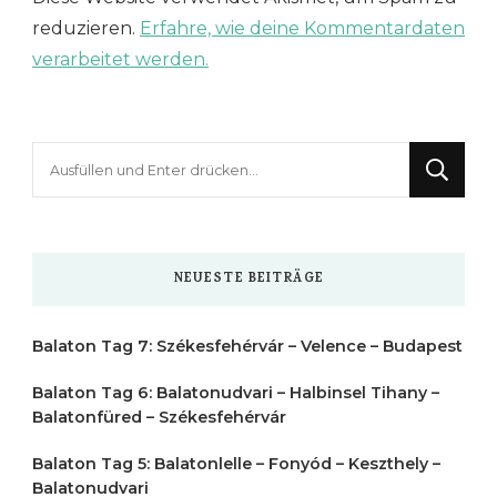
reduzieren.
Erfahre, wie deine Kommentardaten
verarbeitet werden.
Suchst
du
nach
etwas?
NEUESTE BEITRÄGE
Balaton Tag 7: Székesfehérvár – Velence – Budapest
Balaton Tag 6: Balatonudvari – Halbinsel Tihany –
Balatonfüred – Székesfehérvár
Balaton Tag 5: Balatonlelle – Fonyód – Keszthely –
Balatonudvari