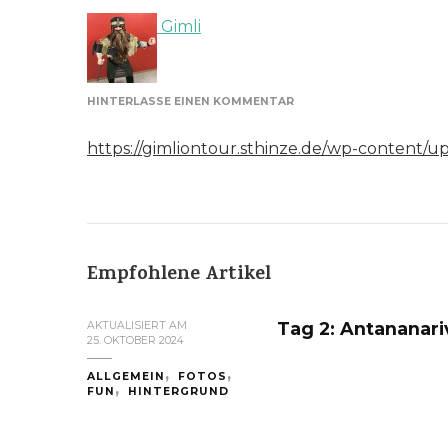
Gimli
ZU
HINTERLASSE EINEN KOMMENTAR
FRIEDLICHE
SCHAFE
https://gimliontour.sthinze.de/wp-content/
Empfohlene Artikel
Tag 2: Antananari
AKTUALISIERT AM
25. OKTOBER 2024
ALLGEMEIN
FOTOS
FUN
HINTERGRUND