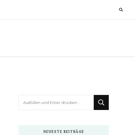
Suchst
du
nach
etwas?
NEUESTE BEITRÄGE