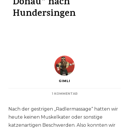
Donau“ nach
Hundersingen
GIMLI
ZU
1 KOMMENTAR
TAG
2:
Nach der gestrigen „Radlermassage“ hatten wir
DURCH
DEN
heute keinen Muskelkater oder sonstige
„NATURPARK
katzenartigen Beschwerden. Also konnten wir
OBERE