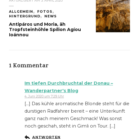
AKTUALISIERT AM
3. APRIL 2020
ALLGEMEIN
FOTOS
HINTERGRUND
NEWS
Antipáros und Moria, äh
Tropfsteinhöhle Spílion Agíou
Ioánnou
1 Kommentar
Im tiefen Durchbruchtal der Donau –
Wanderpartner's Blog
4. Juni 2020 um 7:29 Uhr
[…] Das kühle aromatische Blonde steht für die
durstigen Radfahrer bereit – eine Unterkunft
ganz nach meinem Geschmack! Was sonst
noch geschah, steht in Gimli on Tour. […]
ANTWORTEN