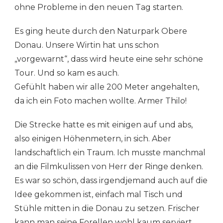
DONAU“
ohne Probleme in den neuen Tag starten.
NACH
HUNDERSINGEN
Es ging heute durch den Naturpark Obere
Donau. Unsere Wirtin hat uns schon
„vorgewarnt“, dass wird heute eine sehr schöne
Tour. Und so kam es auch.
Gefühlt haben wir alle 200 Meter angehalten,
da ich ein Foto machen wollte. Armer Thilo!
Die Strecke hatte es mit einigen auf und abs,
also einigen Höhenmetern, in sich. Aber
landschaftlich ein Traum. Ich musste manchmal
an die Filmkulissen von Herr der Ringe denken.
Es war so schön, dass irgendjemand auch auf die
Idee gekommen ist, einfach mal Tisch und
Stühle mitten in die Donau zu setzen. Frischer
kann man seine Forellen wohl kaum serviert