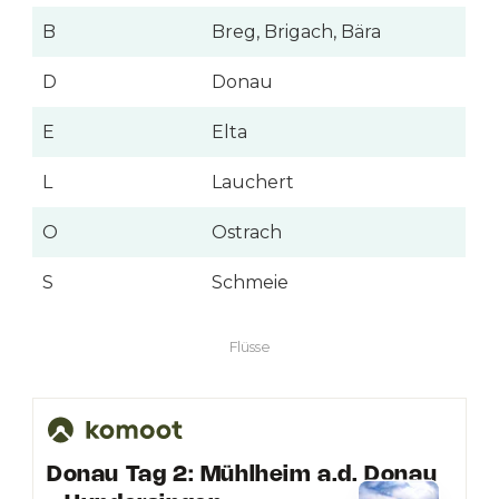
B
Breg, Brigach, Bära
D
Donau
E
Elta
L
Lauchert
O
Ostrach
S
Schmeie
Flüsse