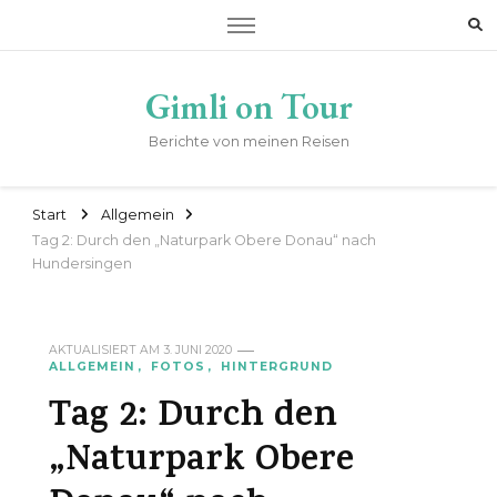
Gimli on Tour
Berichte von meinen Reisen
Start
Allgemein
Tag 2: Durch den „Naturpark Obere Donau“ nach
Hundersingen
AKTUALISIERT AM
3. JUNI 2020
ALLGEMEIN
FOTOS
HINTERGRUND
Tag 2: Durch den
„Naturpark Obere