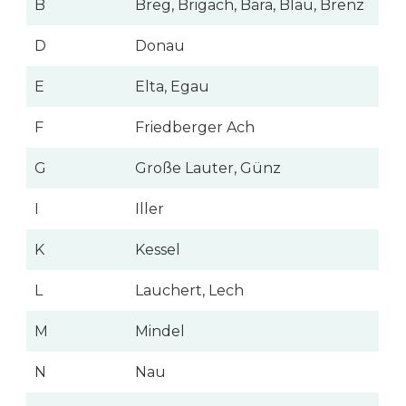
B
Breg, Brigach, Bära, Blau, Brenz
D
Donau
E
Elta, Egau
F
Friedberger Ach
G
Große Lauter, Günz
I
Iller
K
Kessel
L
Lauchert, Lech
M
Mindel
N
Nau