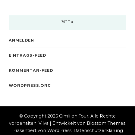
META
ANMELDEN
EINTRAGS-FEED
KOMMENTAR-FEED
WORDPRESS.ORG
© Copyright 2026
Gimli on Tour
. Alle Rechte
vorbehalten.
Vilva | Entwickelt von
Blossom Themes
.
Präsentiert von
WordPress
.
Datenschutzerklärung