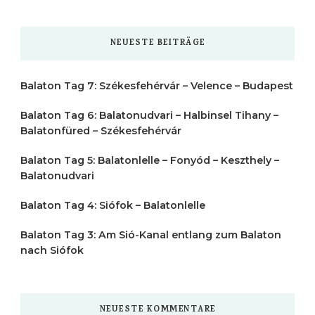
nach
etwas?
NEUESTE BEITRÄGE
Balaton Tag 7: Székesfehérvár – Velence – Budapest
Balaton Tag 6: Balatonudvari – Halbinsel Tihany –
Balatonfüred – Székesfehérvár
Balaton Tag 5: Balatonlelle – Fonyód – Keszthely –
Balatonudvari
Balaton Tag 4: Siófok – Balatonlelle
Balaton Tag 3: Am Sió-Kanal entlang zum Balaton
nach Siófok
NEUESTE KOMMENTARE