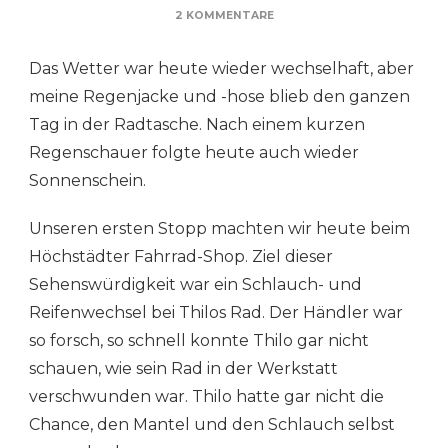
ZU
2 KOMMENTARE
TAG
5:
Das Wetter war heute wieder wechselhaft, aber
AUF
DER
meine Regenjacke und -hose blieb den ganzen
ROMANTISCHEN
Tag in der Radtasche. Nach einem kurzen
STRASSE
NACH I
Regenschauer folgte heute auch wieder
NGOLSTADT
Sonnenschein.
Unseren ersten Stopp machten wir heute beim
Höchstädter Fahrrad-Shop. Ziel dieser
Sehenswürdigkeit war ein Schlauch- und
Reifenwechsel bei Thilos Rad. Der Händler war
so forsch, so schnell konnte Thilo gar nicht
schauen, wie sein Rad in der Werkstatt
verschwunden war. Thilo hatte gar nicht die
Chance, den Mantel und den Schlauch selbst