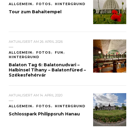
ALLGEMEIN
FOTOS
HINTERGRUND
Tour zum Bahaitempel
AKTUALISIERT AM
26. APRIL 2026
ALLGEMEIN
FOTOS
FUN
HINTERGRUND
Balaton Tag 6: Balatonudvari –
Halbinsel Tihany – Balatonfüred –
Székesfehérvár
AKTUALISIERT AM
14. APRIL 2020
ALLGEMEIN
FOTOS
HINTERGRUND
Schlosspark Philippsruh Hanau