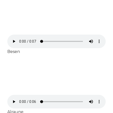
Besen
Alraune