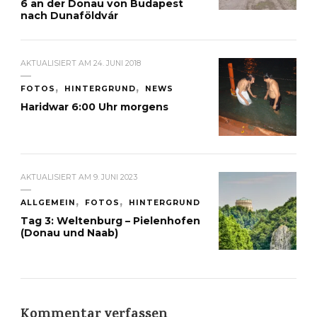
6 an der Donau von Budapest
nach Dunaföldvár
AKTUALISIERT AM
24. JUNI 2018
FOTOS
HINTERGRUND
NEWS
Haridwar 6:00 Uhr morgens
AKTUALISIERT AM
9. JUNI 2023
ALLGEMEIN
FOTOS
HINTERGRUND
Tag 3: Weltenburg – Pielenhofen
(Donau und Naab)
Kommentar verfassen