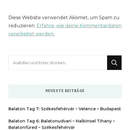
Diese Website verwendet Akismet, um Spam zu
reduzieren.
Erfahre, wie deine Kommentardaten
verarbeitet werden.
Suchst
du
nach
etwas?
NEUESTE BEITRÄGE
Balaton Tag 7: Székesfehérvár – Velence – Budapest
Balaton Tag 6: Balatonudvari – Halbinsel Tihany –
Balatonfüred – Székesfehérvár