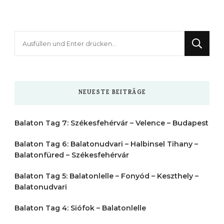
Suchst
du
nach
etwas?
NEUESTE BEITRÄGE
Balaton Tag 7: Székesfehérvár – Velence – Budapest
Balaton Tag 6: Balatonudvari – Halbinsel Tihany –
Balatonfüred – Székesfehérvár
Balaton Tag 5: Balatonlelle – Fonyód – Keszthely –
Balatonudvari
Balaton Tag 4: Siófok – Balatonlelle