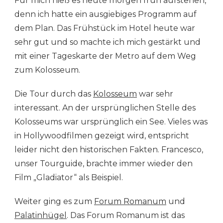
Für mich hieß es heute morgen früh aufstehen,
ROM
UND
denn ich hatte ein ausgiebiges Programm auf
VATIKAN
dem Plan. Das Frühstück im Hotel heute war
sehr gut und so machte ich mich gestärkt und
mit einer Tageskarte der Metro auf dem Weg
zum Kolosseum.
Die Tour durch das
Kolosseum
war sehr
interessant. An der ursprünglichen Stelle des
Kolosseums war ursprünglich ein See. Vieles was
in Hollywoodfilmen gezeigt wird, entspricht
leider nicht den historischen Fakten. Francesco,
unser Tourguide, brachte immer wieder den
Film „Gladiator“ als Beispiel.
Weiter ging es zum
Forum Romanum
und
Palatinhügel
. Das Forum Romanum ist das