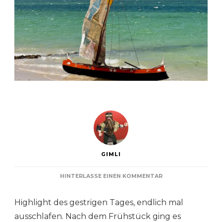
GIMLI
ZU
HINTERLASSE EINEN KOMMENTAR
TAG
14/15:
Highlight des gestrigen Tages, endlich mal
IFATY
BEACH
ausschlafen. Nach dem Frühstück ging es